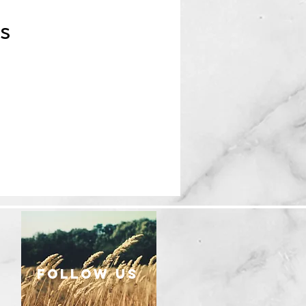
s
follow US