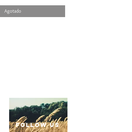
Agotado
follow US